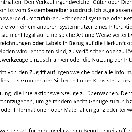
thalten. Den Verkauf irgendwelcher Güter oder Die
n ist vom Systembetreiber ausdrücklich zugelassen
werbe durchzuführen. Schneeballsysteme oder Kett
n, die von einem anderen Systemnutzer eines Interakt
sie nicht legal auf eine solche Art und Weise vertei
eichnungen oder Labels in Bezug auf die Herkunft o
 geladen wird, enthalten sind, zu verfälschen oder zu
onswerkzeuge einzuschränken oder die Nutzung der In
cht vor, den Zugriff auf irgendwelche oder alle Infor
ies aus Gründen der Sicherheit oder Konsistenz des 
htung, die Interaktionswerkzeuge zu überwachen. Der 
anntzugeben, um geltendem Recht Genüge zu tun bzw
 oder Informationen oder Materialien ganz oder teilw
nswerkzeuge für den zugelassenen Benutzerkreis öffen